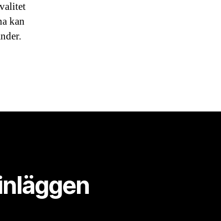
valitet
rna kan
änder.
inläggen