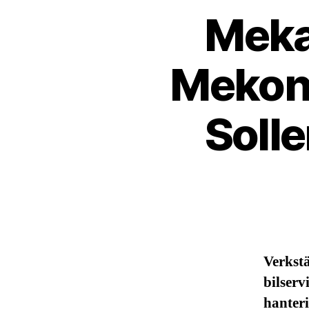
Meka
Mekono
Soll
Verkst
bilserv
hanteri