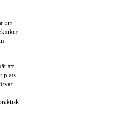
lar om
tekniker
om
är att
r plats
örvar
h
praktisk