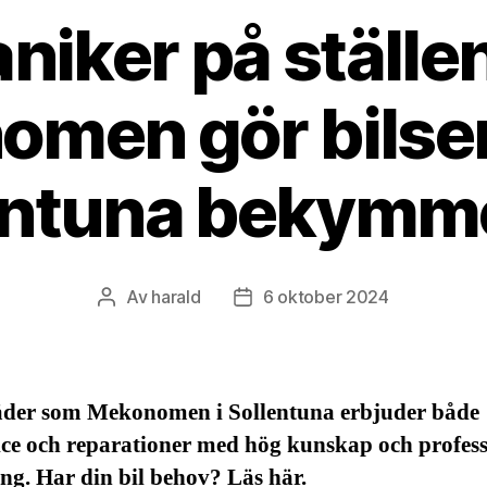
niker på ställe
men gör bilser
entuna bekymme
Av
harald
6 oktober 2024
Inläggsförfattare
Inläggsdatum
äder som Mekonomen i Sollentuna erbjuder både
ice och reparationer med hög kunskap och profess
ng. Har din bil behov? Läs här.