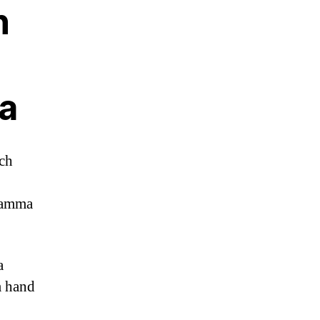
n
a
och
 samma
a
m hand