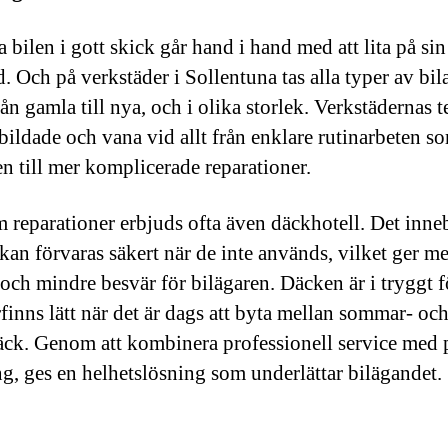
a bilen i gott skick går hand i hand med att lita på sin
d. Och på verkstäder i Sollentuna tas alla typer av bi
ån gamla till nya, och i olika storlek. Verkstädernas 
tbildade och vana vid allt från enklare rutinarbeten s
en till mer komplicerade reparationer.
 reparationer erbjuds ofta även däckhotell. Det inneb
kan förvaras säkert när de inte används, vilket ger me
ch mindre besvär för bilägaren. Däcken är i tryggt f
rfinns lätt när det är dags att byta mellan sommar- oc
äck. Genom att kombinera professionell service med 
ng, ges en helhetslösning som underlättar bilägandet.