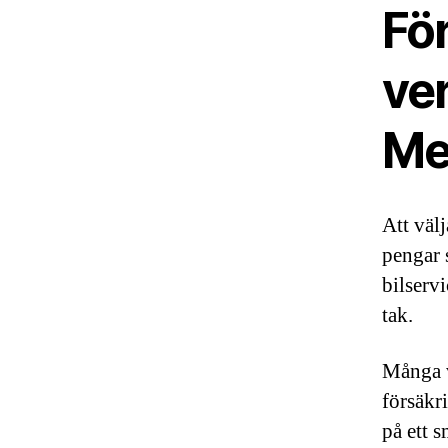
För
ve
Me
Att väl
pengar 
bilserv
tak.
Många v
försäkr
på ett 