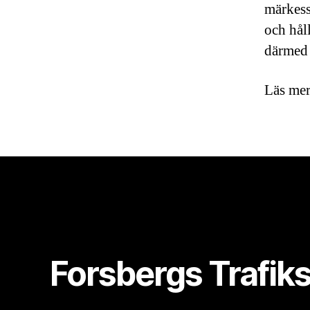
märkess
och hål
därmed 
Läs mer
Forsbergs Trafik