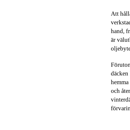
Att håll
verksta
hand, fr
är välu
oljebyt
Förutom
däcken 
hemma o
och åte
vinterd
förvari