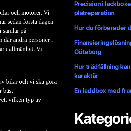
Precision i lackboxe
ilar och motorer. Vi
plåtreparation
har sedan första dagen
Hur du förbereder din
Vi samlar på
m där andra personer i
Finansieringslösning
ar i allmänhet. Vi
Göteborg
Hur trädfällning kan
karaktär
av bilar och vi ska göra
r bäst
En laddbox med fra
et, vilken typ av
Kategori