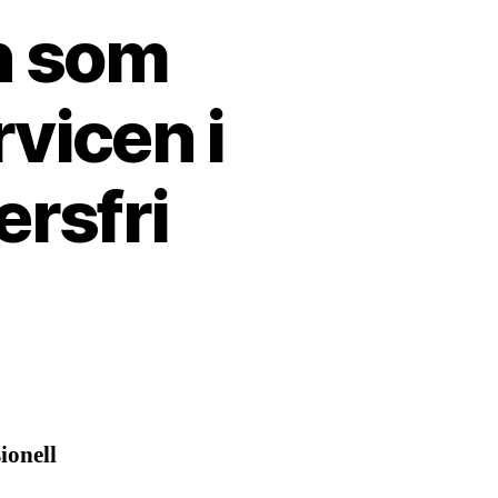
n som
vicen i
rsfri
ionell