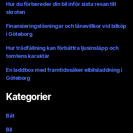
Hur du förbereder din bil inför sista resan till
skroten
Finansieringslösningar och lånevillkor vid bilköp
i Göteborg
Hur trädfällning kan förbättra ljusinsläpp och
tomtens karaktär
En laddbox med framtidssäker elbilsladdning i
Göteborg
Kategorier
Båt
Bil