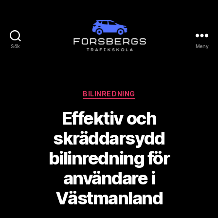
Sök
Meny
Forsbergs
Trafikskola
Kategorier
BILINREDNING
Effektiv och
skräddarsydd
bilinredning för
användare i
Västmanland