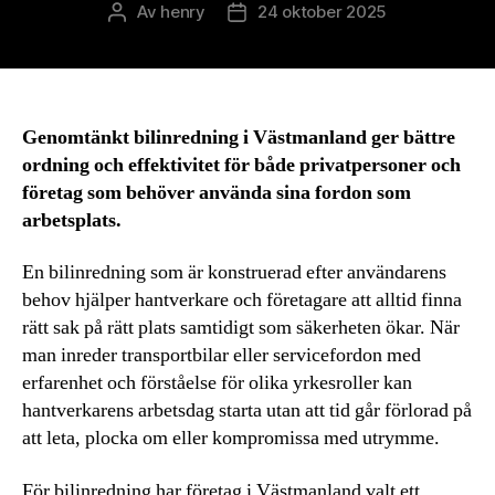
Av
henry
24 oktober 2025
Inläggsförfattare
Inläggsdatum
Genomtänkt bilinredning i Västmanland ger bättre
ordning och effektivitet för både privatpersoner och
företag som behöver använda sina fordon som
arbetsplats.
En bilinredning som är konstruerad efter användarens
behov hjälper hantverkare och företagare att alltid finna
rätt sak på rätt plats samtidigt som säkerheten ökar. När
man inreder transportbilar eller servicefordon med
erfarenhet och förståelse för olika yrkesroller kan
hantverkarens arbetsdag starta utan att tid går förlorad på
att leta, plocka om eller kompromissa med utrymme.
För bilinredning har företag i Västmanland valt ett