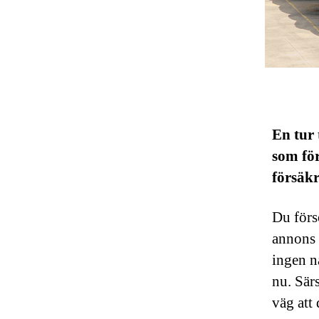
En tur 
som fö
försäkr
Du förs
annons 
ingen na
nu. Sär
väg att