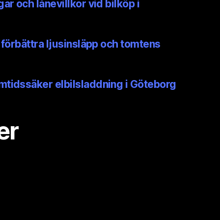
ar och lånevillkor vid bilköp i
 förbättra ljusinsläpp och tomtens
mtidssäker elbilsladdning i Göteborg
er