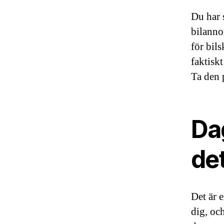
Du har s
bilanno
för bils
faktiskt
Ta den p
Da
de
Det är e
dig, och