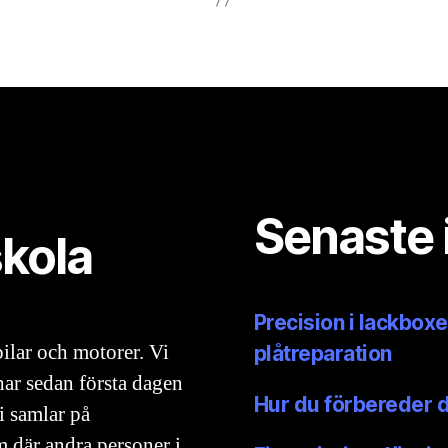
Senaste 
skola
Precision i lackboxe
ilar och motorer. Vi
plåtreparation
har sedan första dagen
Hur du förbereder din
Vi samlar på
m där andra personer i