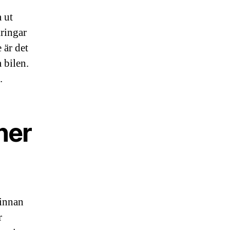
a ut
kringar
 är det
a bilen.
.
ner
 innan
r