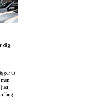
r dig
ägger ut
, men
 just
ju lång