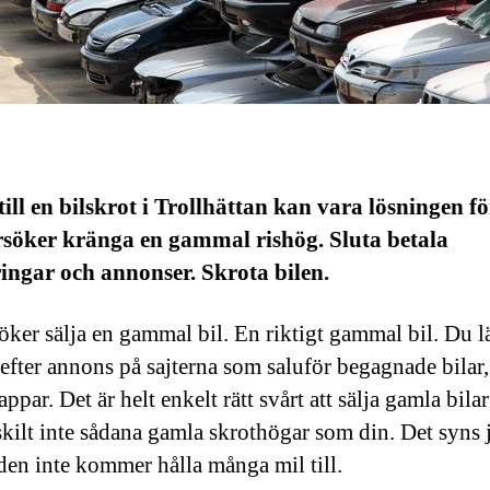
till en bilskrot i Trollhättan kan vara lösningen fö
rsöker kränga en gammal rishög. Sluta betala
ingar och annonser. Skrota bilen.
öker sälja en gammal bil. En riktigt gammal bil. Du l
efter annons på sajterna som saluför begagnade bilar
ppar. Det är helt enkelt rätt svårt att sälja gamla bilar
skilt inte sådana gamla skrothögar som din. Det syns 
 den inte kommer hålla många mil till.