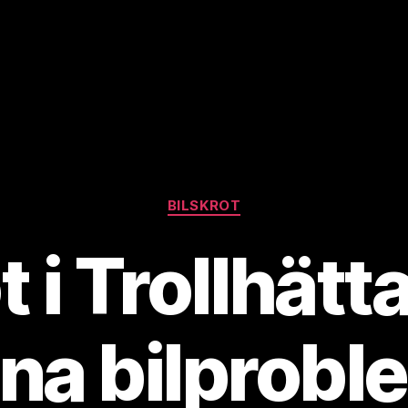
Kategorier
BILSKROT
t i Trollhätt
ina bilprobl