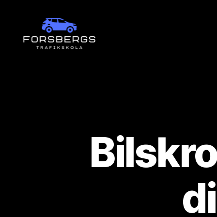
Forsbergs
Trafikskola
Bilskro
d