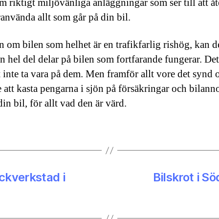
m riktigt miljövänliga anläggningar som ser till att å
ranvända allt som går på din bil.
n om bilen som helhet är en trafikfarlig rishög, kan d
en hel del delar på bilen som fortfarande fungerar. Det
t inte ta vara på dem. Men framför allt vore det synd
e att kasta pengarna i sjön på försäkringar och bilann
in bil, för allt vad den är värd.
äckverkstad i
Bilskrot i S