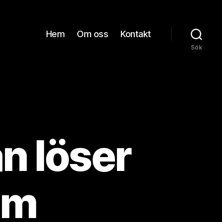
Hem
Om oss
Kontakt
Sök
an löser
em