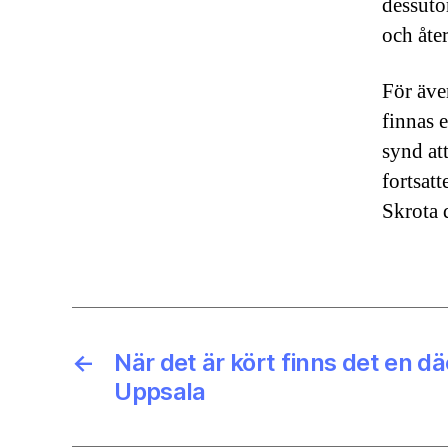
dessuto
och åte
För äve
finnas 
synd at
fortsatt
Skrota d
←
När det är kört finns det en d
Uppsala