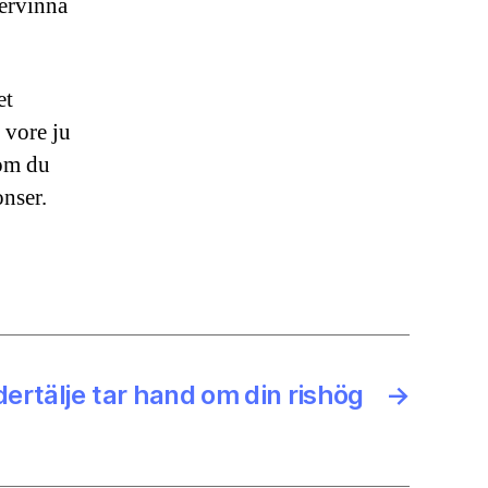
tervinna
et
 vore ju
 om du
onser.
ödertälje tar hand om din rishög
→